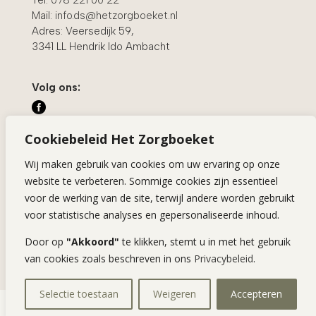
Tel:
078 221 00 22
Mail:
info.ds@hetzorgboeket.nl
Adres: Veersedijk 59,
3341 LL Hendrik Ido Ambacht
Volg ons:


Cookiebeleid Het Zorgboeket

Wij maken gebruik van cookies om uw ervaring op onze
website te verbeteren. Sommige cookies zijn essentieel
voor de werking van de site, terwijl andere worden gebruikt
voor statistische analyses en gepersonaliseerde inhoud.
Solliciteren
–
Financieringsvormen
– Zorgkaart
Door op
"Akkoord"
te klikken, stemt u in met het gebruik
Nederland –
Privacyverklaring
–
Algemene
van cookies zoals beschreven in ons
Privacybeleid
.
voorwaarden
–
Klachtenfunctionaris
–
Kwaliteit
Selectie toestaan
Weigeren
Accepteren
© 2025 Het Zorgboeket | Webdesign door
B
URO NOOV